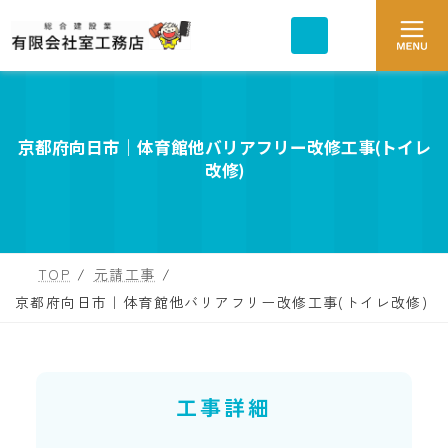
コ
ナ
ア
ア
ン
ビ
イ
イ
コ
テ
ゲ
コ
ン
ン
ン
ー
リ
リ
ツ
シ
ン
ン
ク
ク
へ
ョ
ス
ン
京都府向日市｜体育館他バリアフリー改修工事(トイレ
キ
に
改修)
ッ
移
プ
動
TOP
元請工事
京都府向日市｜体育館他バリアフリー改修工事(トイレ改修)
工事詳細