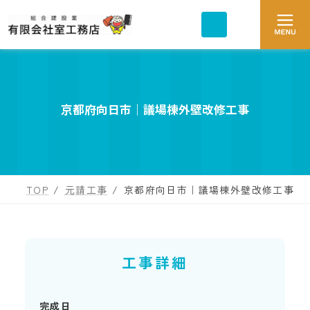
コ
ナ
ア
ア
ン
ビ
イ
イ
コ
テ
ゲ
コ
ン
ン
ン
ー
リ
リ
ツ
シ
ン
ン
ク
ク
へ
ョ
ス
ン
キ
に
京都府向日市｜議場棟外壁改修工事
ッ
移
プ
動
TOP
元請工事
京都府向日市｜議場棟外壁改修工事
工事詳細
完成日