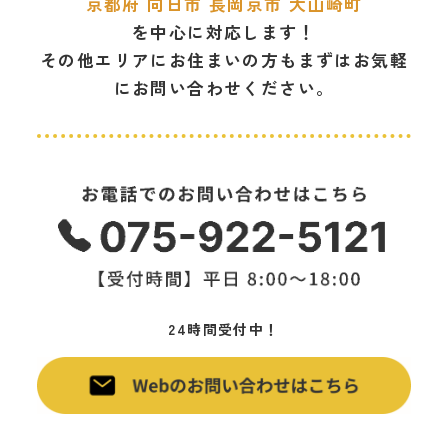
京都府 向日市 長岡京市 大山崎町
を中心に対応します！
その他エリアにお住まいの方もまずは
お気軽
にお問い合わせください。
カ
ラ
ム
リ
ン
ク
カ
24時間受付中！
ラ
ム
リ
ン
ク