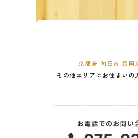
ジ
送
り
京都府 向日市 長岡
その他エリアにお住まいの
カ
ラ
ム