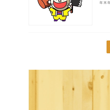
年末
投
稿
の
ペ
ー