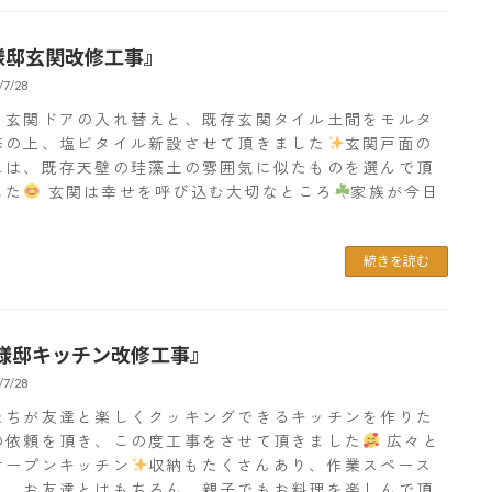
様邸玄関改修工事』
/7/28
、玄関ドアの入れ替えと、既存玄関タイル土間をモルタ
修の上、塩ビタイル新設させて頂きました
玄関戸面の
スは、既存天壁の珪藻土の雰囲気に似たものを選んで頂
した
玄関は幸せを呼び込む大切なところ
家族が今日
続きを読む
様邸キッチン改修工事』
/7/28
たちが友達と楽しくクッキングできるキッチンを作りた
の依頼を頂き、この度工事をさせて頂きました
広々と
オープンキッチン
収納もたくさんあり、作業スペース
く、お友達とはもちろん、親子でもお料理を楽しんで頂