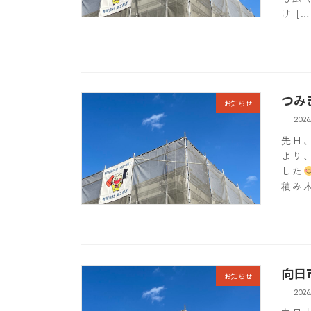
け […
つみ
お知らせ
2026
先日
より
した
積み木
向日
お知らせ
2026