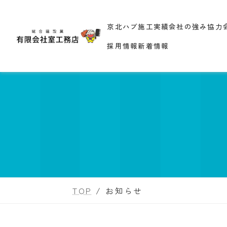
コ
ナ
ン
ビ
京北ハブ
施工実績
会社の強み
協力
テ
ゲ
ン
ー
採用情報
新着情報
ツ
シ
へ
ョ
ス
ン
キ
に
ッ
移
プ
動
TOP
お知らせ