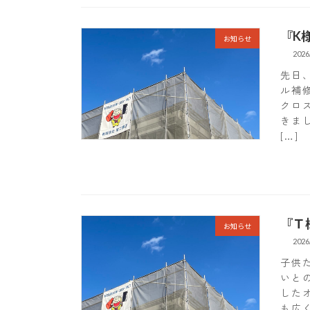
『K
お知らせ
2026
先日
ル補
クロ
きま
[…]
『Ｔ
お知らせ
2026
子供
いと
した
も広