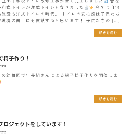
市立小中学校トイレ改修工事が全て完工しました
昔な
の和式トイレが洋式トイレとなりました
今では自宅
業施設も洋式トイレの時代。 トイレの安心感は子供たち
習環境の向上にも貢献すると思います！ 子供たちの […]
続きを読む
で椅子作り！
/3/8
市の幼稚園で年長組さんによる親子椅子作りを開催しま
続きを読む
プロジェクトをしています！
/2/2