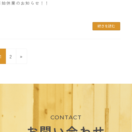
年始休業のお知らせ！！
続きを読む
固
固
1
2
»
定
定
ペ
ペ
ー
ー
ジ
ジ
CONTACT
お問い合わせ