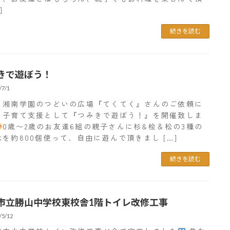
]
続きを読む
きで遊ぼう！
/7/1
、湘南学園のつどいの広場『てくてく』さんのご依頼に
、子育て支援として『つみきで遊ぼう！』を開催致しま
0歳〜2歳のお友達6組の親子さんに杉&桧＆松の3種の
を約800個使って、自由に遊んで頂きまし […]
続きを読む
市立勝山中学校東校舎1階トイレ改修工事
/5/12