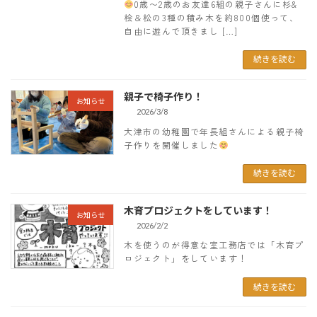
0歳〜2歳のお友達6組の親子さんに杉&
桧＆松の3種の積み木を約800個使って、
自由に遊んで頂きまし […]
続きを読む
親子で椅子作り！
お知らせ
2026/3/8
大津市の幼稚園で年長組さんによる親子椅
子作りを開催しました
続きを読む
木育プロジェクトをしています！
お知らせ
2026/2/2
木を使うのが得意な室工務店では「木育プ
ロジェクト」をしています！
続きを読む