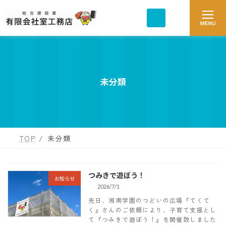
コ
ナ
ア
ア
ン
ビ
イ
イ
コ
テ
ゲ
コ
ン
ン
ン
ー
リ
リ
ツ
シ
ン
ン
ク
ク
へ
ョ
ス
ン
キ
に
未分類
ッ
移
プ
動
TOP
未分類
つみきで遊ぼう！
お知らせ
2026/7/1
先日、湘南学園のつどいの広場『てくて
く』さんのご依頼により、子育て支援とし
て『つみきで遊ぼう！』を開催致しました